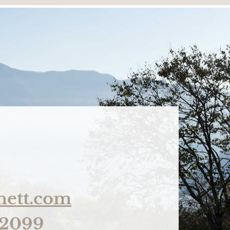
nett.com
32099