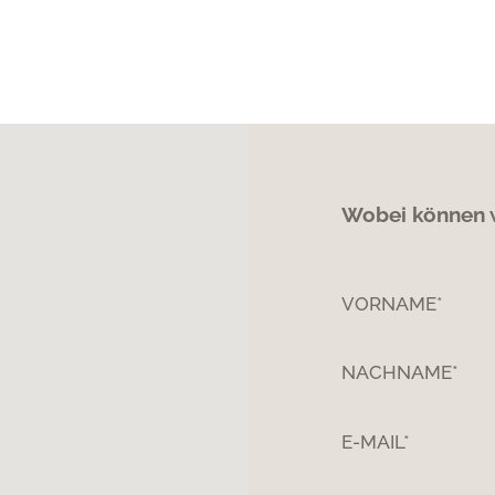
Wobei können w
VORNAME*
NACHNAME*
E-MAIL*