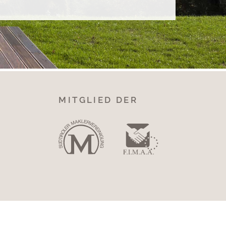
MITGLIED DER
IT 02250110216