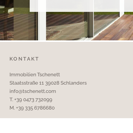
KONTAKT
Immobilien Tschenett
Staatsstraße 11 39028 Schlanders
info@tschenett.com
T.
+39 0473 732099
M.
+39 335 6786680
©
PILOLY.COM
|
IMPRESSUM
|
DATENSCHUTZ
|
S