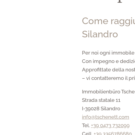
Come raggiu
Silandro
Per noi ogni immobile 
Con impegno e dedizion
Approfittate della nos
– vi contatteremo il pr
Immobilienbüro Tsche
Strada statale 11
I-39028 Silandro
info@tschenett.com
Tel.
+39 0473 732099
Cell.
+39 3356786680