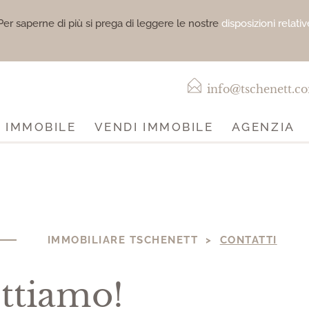
. Per saperne di più si prega di leggere le nostre
disposizioni relati
info@tschenett.c
 IMMOBILE
VENDI IMMOBILE
AGENZIA
IMMOBILIARE TSCHENETT >
CONTATTI
ettiamo!