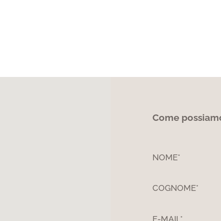
Come possiamo 
NOME*
COGNOME*
E-MAIL*