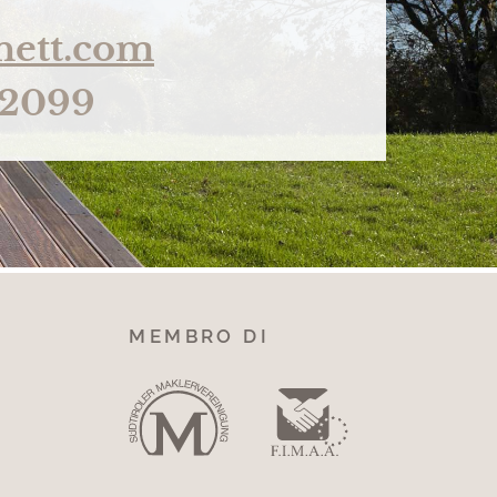
nett.com
32099
MEMBRO DI